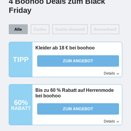
4 Boohoo Deals zum Black
Friday
Alle
Codes
Gratis-Versand
Ausverkauf
Kleider ab 18 € bei boohoo
TIPP
ZUM ANGEBOT
Details
Bis zu 60 % Rabatt auf Herrenmode
bei boohoo
60%
RABATT
ZUM ANGEBOT
Details