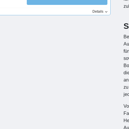
zu
Details
S
Be
Au
fü
so
Bo
di
an
zu
je
Vo
Fa
He
Au