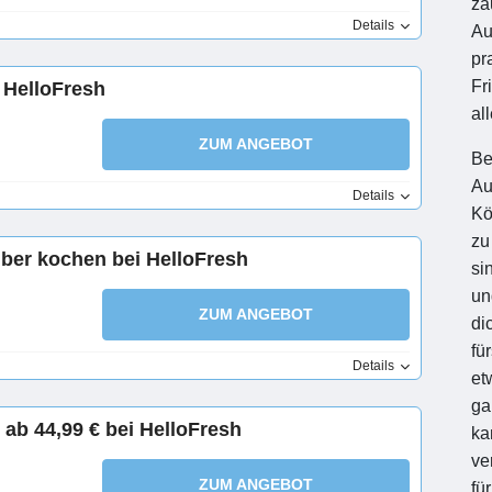
za
Details
Au
pr
Fr
i HelloFresh
al
ZUM ANGEBOT
Be
Au
Details
Kö
zu
ber kochen bei HelloFresh
si
un
ZUM ANGEBOT
di
fü
Details
et
ga
ab 44,99 € bei HelloFresh
ka
ve
ZUM ANGEBOT
fü