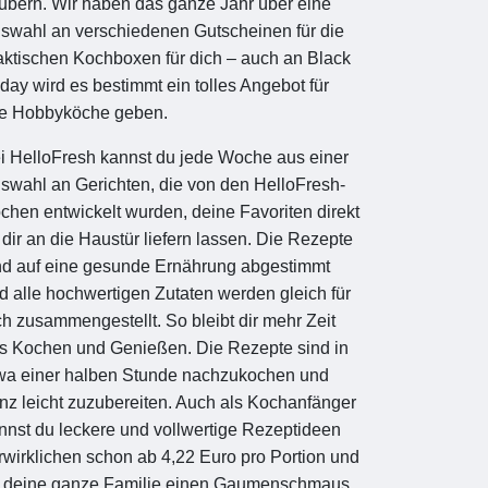
ubern. Wir haben das ganze Jahr über eine
swahl an verschiedenen Gutscheinen für die
aktischen Kochboxen für dich – auch an Black
iday wird es bestimmt ein tolles Angebot für
le Hobbyköche geben.
i HelloFresh kannst du jede Woche aus einer
swahl an Gerichten, die von den HelloFresh-
chen entwickelt wurden, deine Favoriten direkt
 dir an die Haustür liefern lassen. Die Rezepte
nd auf eine gesunde Ernährung abgestimmt
d alle hochwertigen Zutaten werden gleich für
ch zusammengestellt. So bleibt dir mehr Zeit
rs Kochen und Genießen. Die Rezepte sind in
wa einer halben Stunde nachzukochen und
nz leicht zuzubereiten. Auch als Kochanfänger
nnst du leckere und vollwertige Rezeptideen
rwirklichen schon ab 4,22 Euro pro Portion und
r deine ganze Familie einen Gaumenschmaus