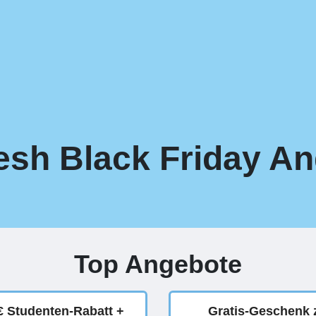
esh Black Friday An
Top Angebote
€ Studenten-Rabatt +
Gratis-Geschenk 