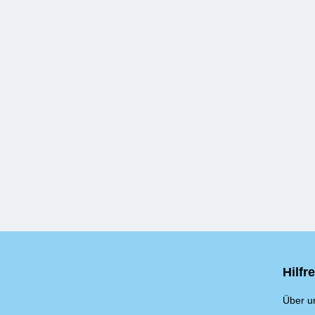
Hilfr
Über u