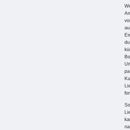
We
An
vo
au
Ei
du
kü
Bo
Ur
pa
Ku
Li
fo
So
Li
ka
na