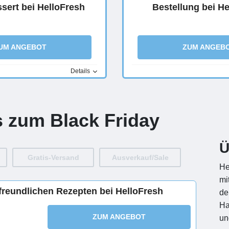
sert bei HelloFresh
Bestellung bei H
UM ANGEBOT
ZUM ANGEB
Details
s zum Black Friday
Ü
Gratis-Versand
Ausverkauf/Sale
He
mi
freundlichen Rezepten bei HelloFresh
de
Ha
ZUM ANGEBOT
un