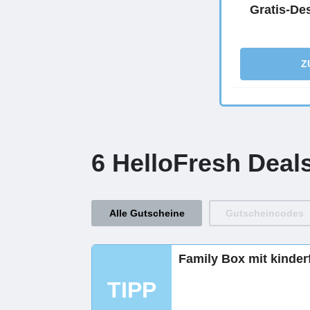
Gratis-Des
Z
6 HelloFresh Deal
Alle Gutscheine
Gutscheincodes
Family Box mit kinder
TIPP