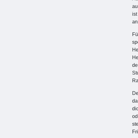
au
is
an
Fü
sp
He
He
de
St
Ra
De
da
di
od
st
Fr