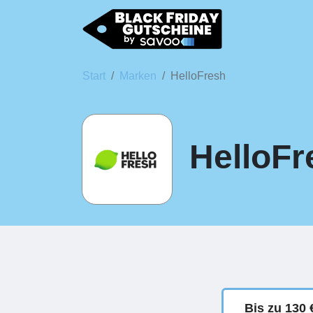
Start
Marken
HelloFresh
HelloFr
Bis zu 130 