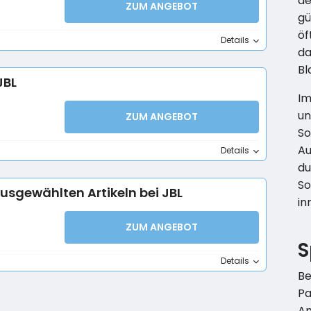
de
ZUM ANGEBOT
gü
öf
Details
da
Bl
JBL
Im
un
ZUM ANGEBOT
So
Au
Details
du
So
usgewählten Artikeln bei JBL
in
ZUM ANGEBOT
S
Details
Be
Pa
Am