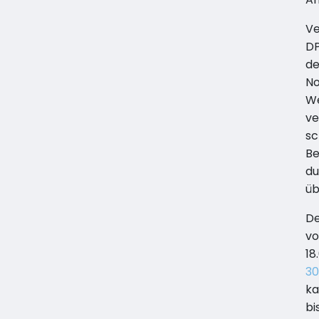
Ve
DP
de
No
We
ve
sc
Be
du
üb
De
vo
18
30
ka
bi