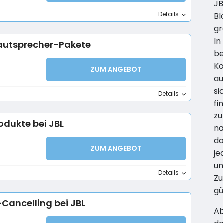
JB
Details
Bl
gr
In
Lautsprecher-Pakete
be
Ko
ZUM ANGEBOT
au
si
Details
fi
zu
odukte bei JBL
na
do
ZUM ANGEBOT
je
un
Details
Zu
gü
Cancelling bei JBL
Ab