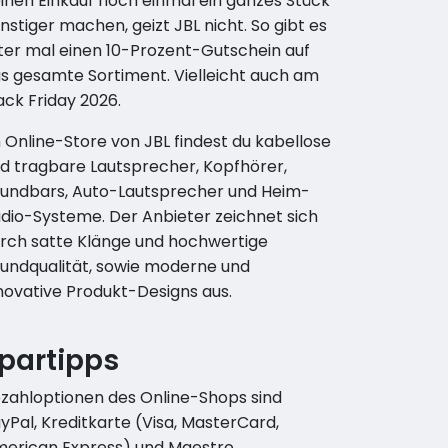
inen Einkauf noch einmal ein ganzes Stück
nstiger machen, geizt JBL nicht. So gibt es
ter mal einen 10-Prozent-Gutschein auf
s gesamte Sortiment. Vielleicht auch am
ack Friday 2026.
 Online-Store von JBL findest du kabellose
d tragbare Lautsprecher, Kopfhörer,
undbars, Auto-Lautsprecher und Heim-
dio-Systeme. Der Anbieter zeichnet sich
rch satte Klänge und hochwertige
undqualität, sowie moderne und
novative Produkt-Designs aus.
partipps
zahloptionen des Online-Shops sind
yPal, Kreditkarte (Visa, MasterCard,
erican Express) und Maestro.