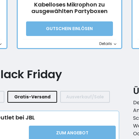
Kabelloses Mikrophon zu
ausgewählten Partyboxen
GUTSCHEIN EINLÖSEN
Details
lack Friday
Ü
Gratis-Versand
Ausverkauf/Sale
De
An
utlet bei JBL
Sc
We
ZUM ANGEBOT
Od