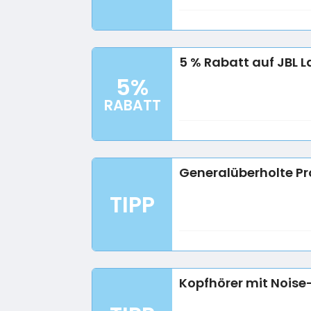
5 % Rabatt auf JBL 
5%
RABATT
Generalüberholte Pr
TIPP
Kopfhörer mit Noise-