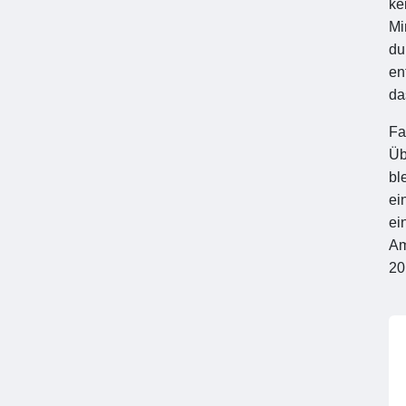
ke
Mi
du
en
da
Fa
Üb
bl
ei
ei
Am
20