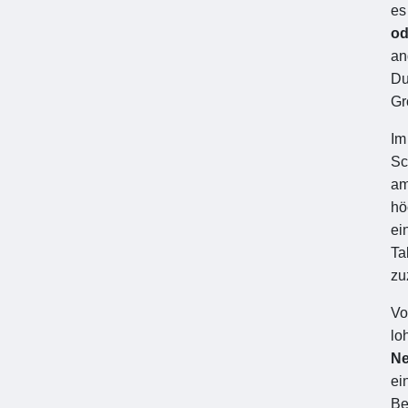
es
od
an
Du
Gr
I
Sc
am
hö
ei
Ta
zu
Vo
lo
Ne
ei
Be