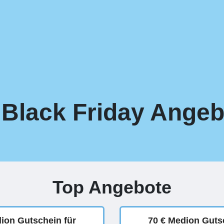
Black Friday Angeb
Top Angebote
ion Gutschein für
70 € Medion Guts