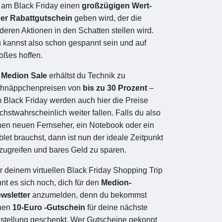
 am Black Friday einen
großzügigen Wert-
er Rabattgutschein
geben wird, der die
deren Aktionen in den Schatten stellen wird.
 kannst also schon gespannt sein und auf
oßes hoffen.
m
Medion Sale
erhältst du Technik zu
hnäppchenpreisen von
bis zu 30 Prozent
–
 Black Friday werden auch hier die Preise
chstwahrscheinlich weiter fallen. Falls du also
nen neuen Fernseher, ein Notebook oder ein
blet brauchst, dann ist nun der ideale Zeitpunkt
zugreifen und bares Geld zu sparen.
r deinem virtuellen Black Friday Shopping Trip
hnt es sich noch, dich für den
Medion-
wsletter
anzumelden, denn du bekommst
nen
10-Euro -Gutschein
für deine nächste
stellung geschenkt. Wer Gutscheine gekonnt