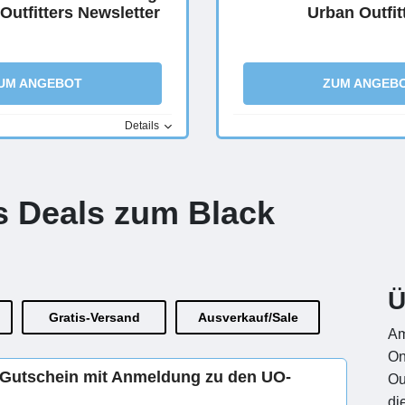
utfitters Newsletter
Urban Outfit
UM ANGEBOT
ZUM ANGEB
Details
rs Deals zum Black
Ü
Gratis-Versand
Ausverkauf/Sale
Am
On
s Gutschein mit Anmeldung zu den UO-
Ou
di