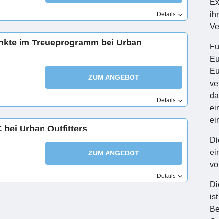
Ex
ih
Details
Ve
unkte im Treueprogramm bei Urban
Fü
Eu
Eu
ZUM ANGEBOT
ve
da
Details
ei
ei
 bei Urban Outfitters
Di
ei
ZUM ANGEBOT
vo
Details
Di
is
Be