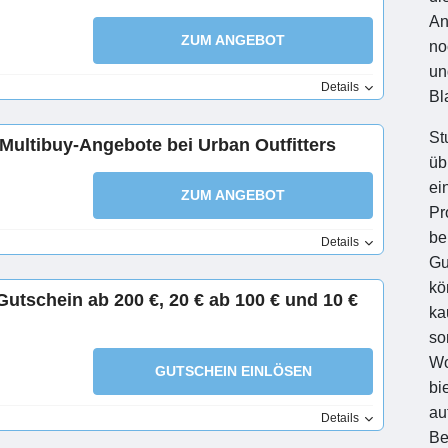
An
ZUM ANGEBOT
no
un
Details
Bl
St
 Multibuy-Angebote bei Urban Outfitters
üb
ei
ZUM ANGEBOT
Pr
be
Details
Gu
kö
Gutschein ab 200 €, 20 € ab 100 € und 10 €
ka
so
Wo
GUTSCHEIN EINLÖSEN
bi
au
Details
Be