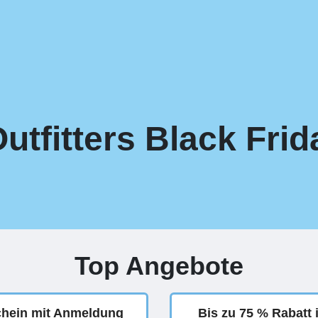
utfitters Black Fri
Top Angebote
chein mit Anmeldung
Bis zu 75 % Rabatt 