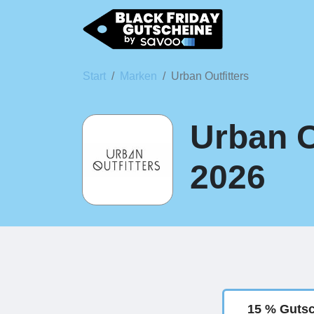
Start
Marken
Urban Outfitters
Urban O
2026
15 % Guts