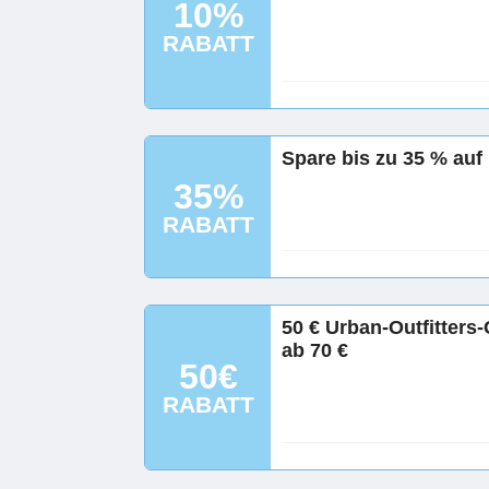
10%
RABATT
Spare bis zu 35 % auf
35%
RABATT
50 € Urban-Outfitters-
ab 70 €
50€
RABATT