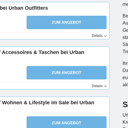
me
bei Urban Outfitters
Be
ZUM ANGEBOT
Au
Ge
Details
st
St
Tr
f Accessoires & Taschen bei Urban
Ih
Da
ZUM ANGEBOT
eu
ak
Details
f Wohnen & Lifestyle im Sale bei Urban
S
Ur
Kr
ZUM ANGEBOT