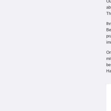
Ou
ab
Th
Ih
Be
pr
im
On
mi
be
Ha