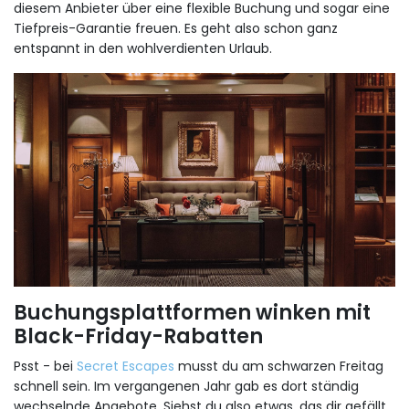
diesem Anbieter über eine flexible Buchung und sogar eine
Tiefpreis-Garantie freuen. Es geht also schon ganz
entspannt in den wohlverdienten Urlaub.
Buchungsplattformen winken mit
Black-Friday-Rabatten
Psst - bei
Secret Escapes
musst du am schwarzen Freitag
schnell sein. Im vergangenen Jahr gab es dort ständig
wechselnde Angebote. Siehst du also etwas, das dir gefällt,